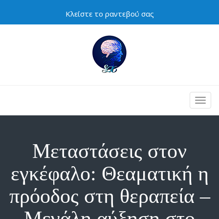
Κλείστε το ραντεβού σας
Togg
navig
Μεταστάσεις στον
εγκέφαλο: Θεαματική η
πρόοδος στη θεραπεία –
Μεγάλη αύξηση στο