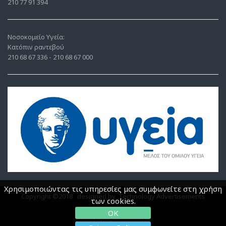
210 77 91 394
Νοσοκομείο Υγεία:
Κατόπιν ραντεβού
210 68 67 336
-
210 68 67 000
Χρησιμοποιώντας τις υπηρεσίες μας συμφωνείτε στη χρήση
Copyright ©2018 designed by
Technology Advertisements
των cookies.
OK
Αρχική |
Επικοινωνία